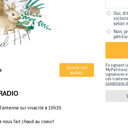
Oui, di
victoir
selon m
Non, je
pétiti
En signant l
Suivre cet
e
MyPetition) 
auteur
signatures e
ces traiteme
conditions d'
 RADIO
'antenne sur vivacité à 10h30.
a nous fait chaud au coeur!