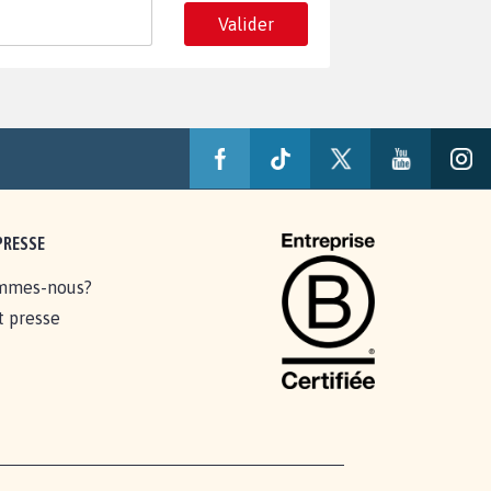
Valider
PRESSE
mmes-nous?
t presse