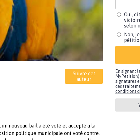
Oui, di
victoir
selon m
Non, je
pétiti
En signant l
Suivre cet
MyPetition) 
auteur
signatures e
ces traiteme
conditions d'
 un nouveau bail a été voté et accepté à la
sition politique municipale ont voté contre.