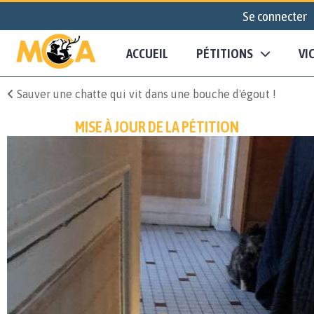
Se connecter
ACCUEIL
PÉTITIONS
VI
Sauver une chatte qui vit dans une bouche d'égout !
MISE À JOUR DE LA PÉTITION