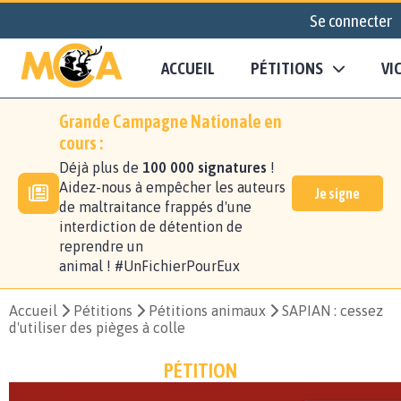
Se connecter
ACCUEIL
PÉTITIONS
VI
Grande Campagne Nationale en
cours :
Déjà plus de
100 000 signatures
!
Aidez-nous à empêcher les auteurs
Je signe
de maltraitance frappés d'une
interdiction de détention de
reprendre un
animal ! #UnFichierPourEux
Accueil
Pétitions
Pétitions animaux
SAPIAN : cessez
d'utiliser des pièges à colle
PÉTITION