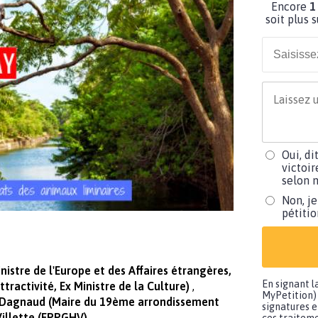
Encore
1
soit plus 
Oui, di
victoir
selon m
Non, je
pétiti
nistre de l'Europe et des Affaires étrangères,
En signant l
tractivité, Ex Ministre de la Culture)
MyPetition) 
is Dagnaud (Maire du 19ème arrondissement
signatures e
 Villette (EPPGHV)