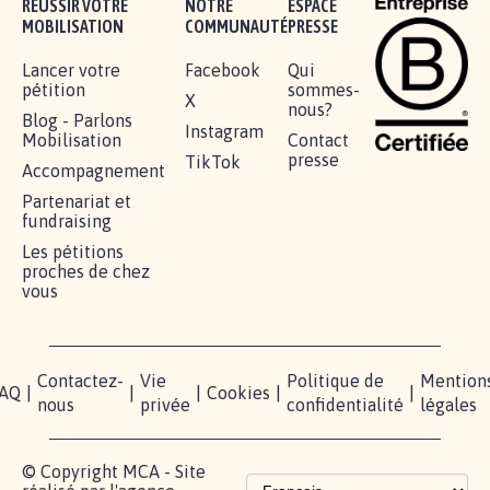
RÉUSSIR VOTRE
NOTRE
ESPACE
MOBILISATION
COMMUNAUTÉ
PRESSE
Lancer votre
Facebook
Qui
pétition
sommes-
X
nous?
Blog - Parlons
Instagram
Mobilisation
Contact
presse
TikTok
Accompagnement
Partenariat et
fundraising
Les pétitions
proches de chez
vous
Contactez-
Vie
Politique de
Mention
AQ
|
|
|
Cookies
|
|
nous
privée
confidentialité
légales
© Copyright MCA - Site