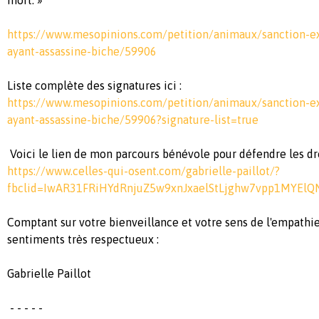
mort. »
https://www.mesopinions.com/petition/animaux/sanction-e
ayant-assassine-biche/59906
Liste complète des signatures ici :
https://www.mesopinions.com/petition/animaux/sanction-e
ayant-assassine-biche/59906?signature-list=true
Voici le lien de mon parcours bénévole pour défendre les d
https://www.celles-qui-osent.com/gabrielle-paillot/?
fbclid=IwAR31FRiHYdRnjuZ5w9xnJxaelStLjghw7vpp1MYEl
Comptant sur votre bienveillance et votre sens de l'empath
sentiments très respectueux :
Gabrielle Paillot
- - - - -