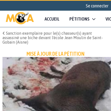
Se connecter
ACCUEIL
PÉTITIONS
VI
Sanction exemplaire pour le(s) chasseur(s) ayant
assassiné une biche devant l'école Jean Moulin de Saint-
Gobain (Aisne)
MISE À JOUR DE LA PÉTITION