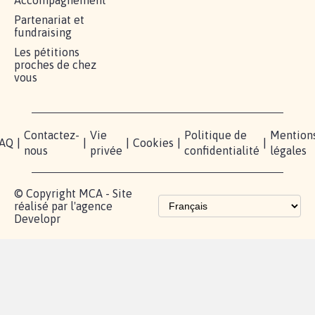
Accompagnement
Partenariat et
fundraising
Les pétitions
proches de chez
vous
Contactez-
Vie
Politique de
Mention
AQ
|
|
|
Cookies
|
|
nous
privée
confidentialité
légales
© Copyright MCA - Site
réalisé par l'agence
Developr