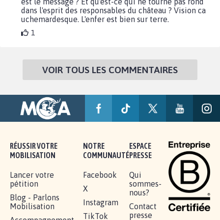
est le message ? Et qu'est-ce qui ne tourne pas rond
dans l'esprit des responsables du château ? Vision ca
uchemardesque. L'enfer est bien sur terre.
1
VOIR TOUS LES COMMENTAIRES
RÉUSSIR VOTRE
NOTRE
ESPACE
MOBILISATION
COMMUNAUTÉ
PRESSE
Lancer votre
Facebook
Qui
pétition
sommes-
X
nous?
Blog - Parlons
Instagram
Mobilisation
Contact
presse
TikTok