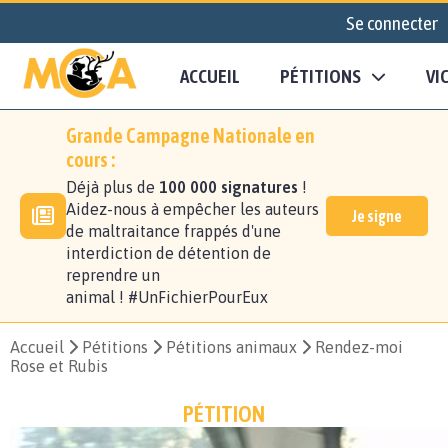
Se connecter
ACCUEIL
PÉTITIONS
VI
Grande Campagne Nationale en
cours :
Déjà plus de
100 000 signatures
!
Aidez-nous à empêcher les auteurs
Je signe
de maltraitance frappés d'une
interdiction de détention de
reprendre un
animal ! #UnFichierPourEux
Accueil
Pétitions
Pétitions animaux
Rendez-moi
Rose et Rubis
PÉTITION