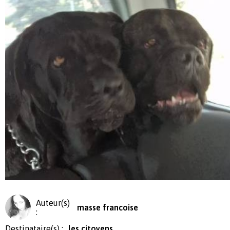
Auteur(s)
masse francoise
:
Destinataire(s) :
les citoyens