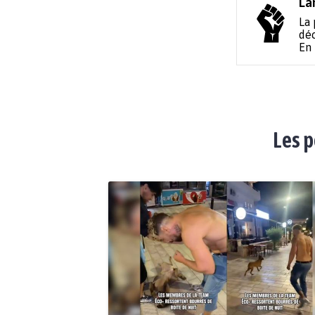
La
La 
déc
En
Les p