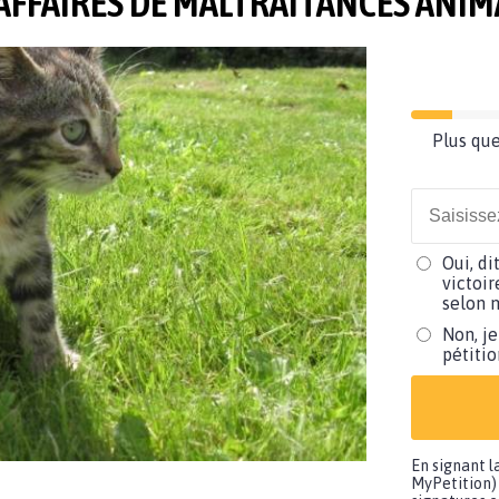
 AFFAIRES DE MALTRAITANCES ANIM
Plus que
Oui, di
victoir
selon m
Non, je
pétiti
En signant l
MyPetition) 