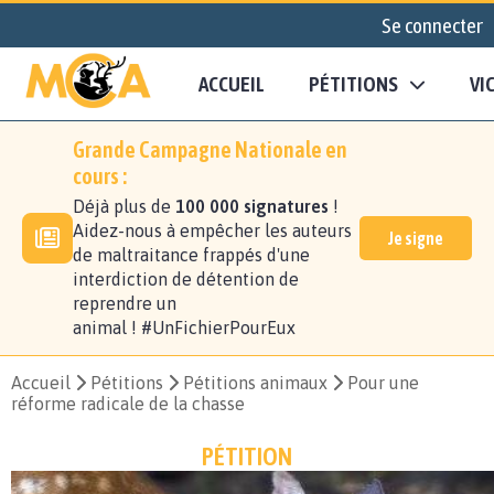
Se connecter
ACCUEIL
PÉTITIONS
VI
Grande Campagne Nationale en
cours :
Déjà plus de
100 000 signatures
!
Aidez-nous à empêcher les auteurs
Je signe
de maltraitance frappés d'une
interdiction de détention de
reprendre un
animal ! #UnFichierPourEux
Accueil
Pétitions
Pétitions animaux
Pour une
réforme radicale de la chasse
PÉTITION