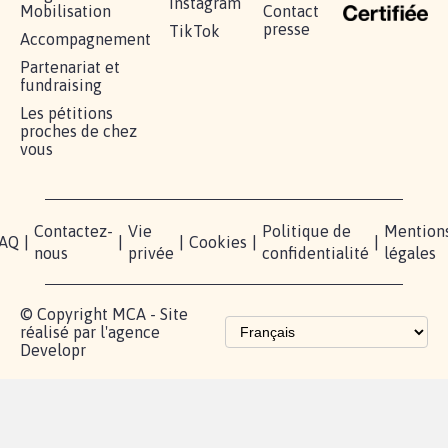
RÉUSSIR VOTRE
NOTRE
ESPACE
MOBILISATION
COMMUNAUTÉ
PRESSE
Lancer votre
Facebook
Qui
pétition
sommes-
X
nous?
Blog - Parlons
Instagram
Mobilisation
Contact
presse
TikTok
Accompagnement
Partenariat et
fundraising
Les pétitions
proches de chez
vous
Contactez-
Vie
Politique de
Mention
AQ
|
|
|
Cookies
|
|
nous
privée
confidentialité
légales