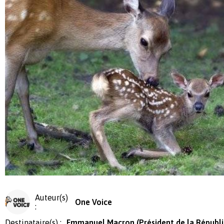
Auteur(s)
One Voice
:
Destinataire(s) :
Emmanuel Macron (Président de la Républ