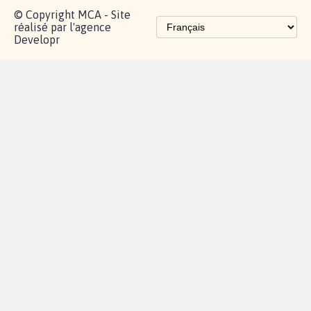
Les pétitions
proches de chez
vous
Contactez-
Vie
Politique de
Mention
AQ
|
|
|
Cookies
|
|
nous
privée
confidentialité
légales
© Copyright MCA - Site
réalisé par l'agence
Developr