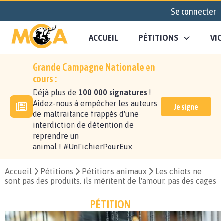
Se connecter
ACCUEIL
PÉTITIONS
VI
Grande Campagne Nationale en
cours :
Déjà plus de
100 000 signatures
!
Aidez-nous à empêcher les auteurs
Je signe
de maltraitance frappés d'une
interdiction de détention de
reprendre un
animal ! #UnFichierPourEux
Accueil
Pétitions
Pétitions animaux
Les chiots ne
sont pas des produits, ils méritent de l'amour, pas des cages
PÉTITION