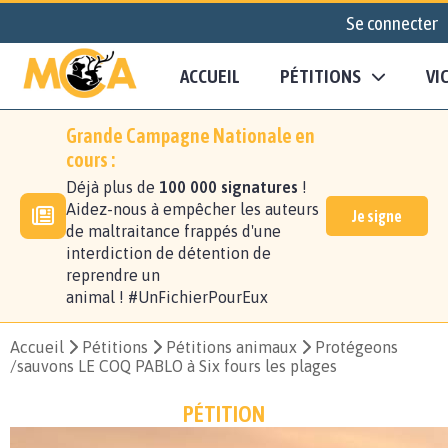
Se connecter
ACCUEIL
PÉTITIONS
VI
Grande Campagne Nationale en
cours :
Déjà plus de
100 000 signatures
!
Aidez-nous à empêcher les auteurs
Je signe
de maltraitance frappés d'une
interdiction de détention de
reprendre un
animal ! #UnFichierPourEux
Accueil
Pétitions
Pétitions animaux
Protégeons
/sauvons LE COQ PABLO à Six fours les plages
PÉTITION