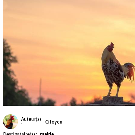
Auteur(s)
Citoyen
:
Destinataire(s) :
mairie