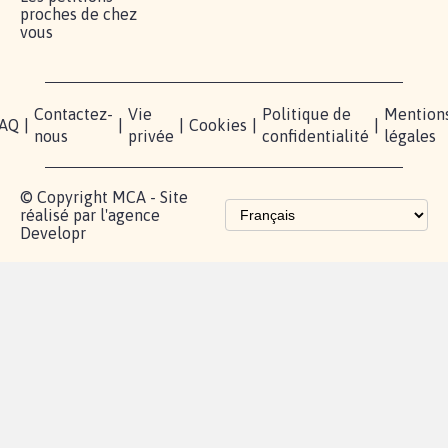
proches de chez
vous
Contactez-
Vie
Politique de
Mention
AQ
|
|
|
Cookies
|
|
nous
privée
confidentialité
légales
© Copyright MCA - Site
réalisé par l'agence
Developr