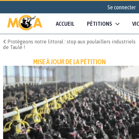
Se connecter
ACCUEIL
PÉTITIONS
VI
Protégeons notre littoral : stop aux poulaillers industriels
de Taulé !
MISE À JOUR DE LA PÉTITION