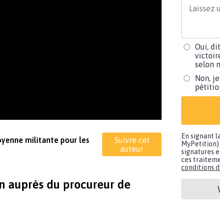
Oui, di
victoir
selon m
Non, je
pétiti
En signant l
toyenne militante pour les
Suivre cet
MyPetition) 
auteur
signatures e
ces traiteme
conditions d'
on auprès du procureur de