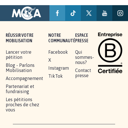
AGRESSION DE MON FILS THÉO :
SOYONS TOUS MOBILISÉS...
16.834
signatures
Je signe
RÉUSSIR VOTRE
NOTRE
ESPACE
MOBILISATION
COMMUNAUTÉ
PRESSE
Lancer votre
Facebook
Qui
pétition
sommes-
X
nous?
Blog - Parlons
Instagram
Mobilisation
Contact