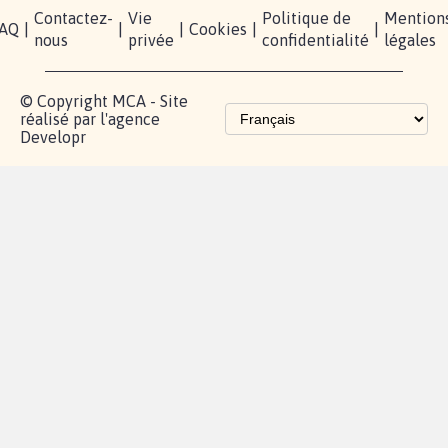
presse
TikTok
Accompagnement
Partenariat et
fundraising
Les pétitions
proches de chez
vous
Contactez-
Vie
Politique de
Mention
AQ
|
|
|
Cookies
|
|
nous
privée
confidentialité
légales
© Copyright MCA - Site
réalisé par l'agence
Developr