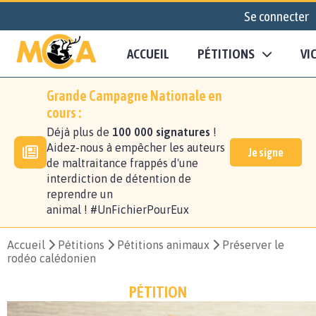
Se connecter
ACCUEIL
PÉTITIONS
VI
Grande Campagne Nationale en
cours :
Déjà plus de
100 000 signatures
!
Aidez-nous à empêcher les auteurs
Je signe
de maltraitance frappés d'une
interdiction de détention de
reprendre un
animal ! #UnFichierPourEux
Accueil
Pétitions
Pétitions animaux
Préserver le
rodéo calédonien
PÉTITION