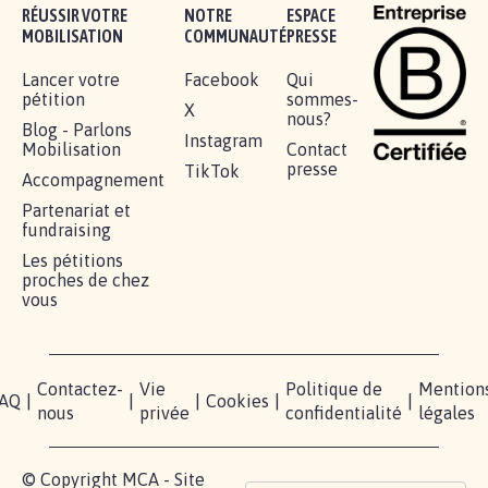
RÉUSSIR VOTRE
NOTRE
ESPACE
MOBILISATION
COMMUNAUTÉ
PRESSE
Lancer votre
Facebook
Qui
pétition
sommes-
X
nous?
Blog - Parlons
Instagram
Mobilisation
Contact
presse
TikTok
Accompagnement
Partenariat et
fundraising
Les pétitions
proches de chez
vous
Contactez-
Vie
Politique de
Mention
AQ
|
|
|
Cookies
|
|
nous
privée
confidentialité
légales
© Copyright MCA - Site