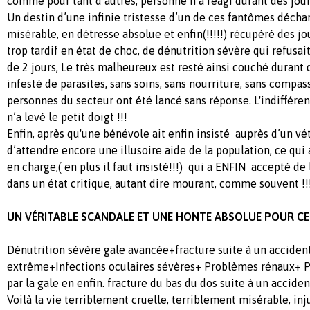
comme pour tant d’autres, personne n’a réagi durant des jours
Un destin d’une infinie tristesse d’un de ces fantômes déchar
misérable, en détresse absolue et enfin(!!!!!) récupéré des j
trop tardif en état de choc, de dénutrition sévère qui refusa
de 2 jours, Le très malheureux est resté ainsi couché durant d
infesté de parasites, sans soins, sans nourriture, sans compas
personnes du secteur ont été lancé sans réponse. L'indiffér
n’a levé le petit doigt !!!
Enfin, après qu'une bénévole ait enfin insisté auprès d’un vét
d’attendre encore une illusoire aide de la population, ce qui 
en charge,( en plus il faut insisté!!!) qui a ENFIN accepté de
dans un état critique, autant dire mourant, comme souvent !!
UN VÉRITABLE SCANDALE ET UNE HONTE ABSOLUE POUR CE
Dénutrition sévère gale avancée+fracture suite à un accide
extrême+Infections oculaires sévères+ Problèmes rénaux+ 
par la gale en enfin. fracture du bas du dos suite à un acciden
Voilà la vie terriblement cruelle, terriblement misérable, in