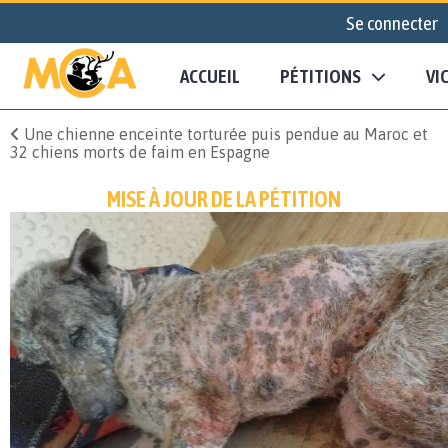
Se connecter
ACCUEIL
PÉTITIONS
VI
Une chienne enceinte torturée puis pendue au Maroc et
32 chiens morts de faim en Espagne
MISE À JOUR DE LA PÉTITION