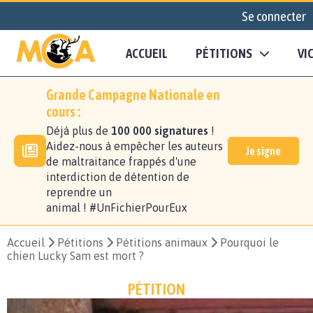
Se connecter
ACCUEIL
PÉTITIONS
VI
Grande Campagne Nationale en
cours :
Déjà plus de
100 000 signatures
!
Aidez-nous à empêcher les auteurs
Je signe
de maltraitance frappés d'une
interdiction de détention de
reprendre un
animal ! #UnFichierPourEux
Accueil
Pétitions
Pétitions animaux
Pourquoi le
chien Lucky Sam est mort ?
PÉTITION