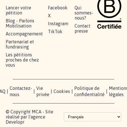
AGRESSION DE MON FILS THÉO :
SOYONS TOUS MOBILISÉS...
16.828
signatures
Je signe
RÉUSSIR VOTRE
NOTRE
ESPACE
MOBILISATION
COMMUNAUTÉ
PRESSE
Lancer votre
Facebook
Qui
pétition
sommes-
X
nous?
Blog - Parlons