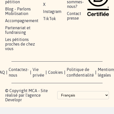
AGRESSION DE MON FILS THÉO :
SOYONS TOUS MOBILISÉS...
16.845
signatures
Je signe
RÉUSSIR VOTRE
NOTRE
ESPACE
MOBILISATION
COMMUNAUTÉ
PRESSE
Lancer votre
Facebook
Qui
pétition
sommes-
X
nous?
Blog - Parlons
Instagram
Mobilisation
Contact
presse
TikTok