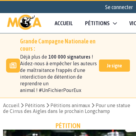
Se connecter
ACCUEIL
PÉTITIONS
VI
Grande Campagne Nationale en
cours :
Déjà plus de
100 000 signatures
!
Aidez-nous à empêcher les auteurs
Je signe
de maltraitance frappés d'une
interdiction de détention de
reprendre un
animal ! #UnFichierPourEux
Accueil
Pétitions
Pétitions animaux
Pour une statue
de Cirrus des Aigles dans le prochain Longchamp
PÉTITION