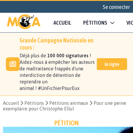
Se connecter
ACCUEIL
PÉTITIONS
VI
Grande Campagne Nationale en
cours :
Déjà plus de
100 000 signatures
!
Aidez-nous à empêcher les auteurs
Je signe
de maltraitance frappés d'une
interdiction de détention de
reprendre un
animal ! #UnFichierPourEux
Accueil
Pétitions
Pétitions animaux
Pour une peine
exemplaire pour Christophe Ellul
PÉTITION