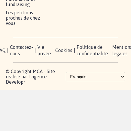
RÉUSSIR VOTRE
NOTRE
ESPACE
MOBILISATION
COMMUNAUTÉ
PRESSE
Lancer votre
Facebook
Qui
pétition
sommes-
X
nous?
Blog - Parlons
Instagram
Mobilisation
Contact
presse
TikTok
Accompagnement
Partenariat et
fundraising
Les pétitions
proches de chez
vous
Contactez-
Vie
Politique de
Mention
AQ
|
|
|
Cookies
|
|
nous
privée
confidentialité
légales
© Copyright MCA - Site
réalisé par l'agence