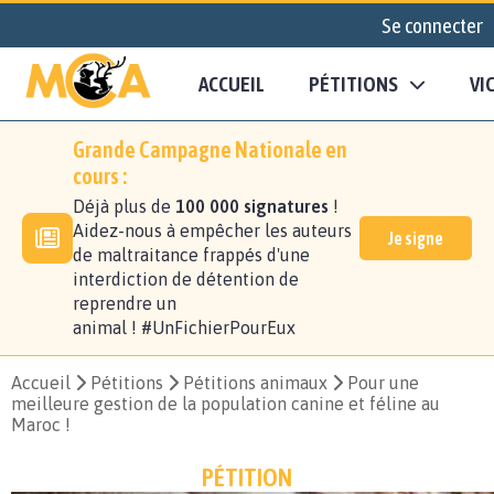
Se connecter
ACCUEIL
PÉTITIONS
VI
Grande Campagne Nationale en
cours :
Déjà plus de
100 000 signatures
!
Aidez-nous à empêcher les auteurs
Je signe
de maltraitance frappés d'une
interdiction de détention de
reprendre un
animal ! #UnFichierPourEux
Accueil
Pétitions
Pétitions animaux
Pour une
meilleure gestion de la population canine et féline au
Maroc !
PÉTITION