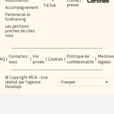
RÉUSSIR VOTRE
NOTRE
ESPACE
MOBILISATION
COMMUNAUTÉ
PRESSE
Lancer votre
Facebook
Qui
pétition
sommes-
X
nous?
Blog - Parlons
Instagram
Mobilisation
Contact
presse
TikTok
Accompagnement
Partenariat et
fundraising
Les pétitions
proches de chez
vous
Contactez-
Vie
Politique de
Mention
AQ
|
|
|
Cookies
|
|
nous
privée
confidentialité
légales