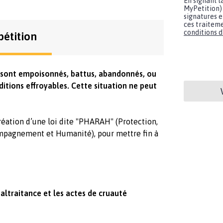
En signant l
MyPetition) 
signatures e
ces traiteme
conditions d'
pétition
x sont empoisonnés, battus, abandonnés, ou
itions effroyables. Cette situation ne peut
éation d’une loi dite "PHARAH" (Protection,
mpagnement et Humanité), pour mettre fin à
altraitance et les actes de cruauté