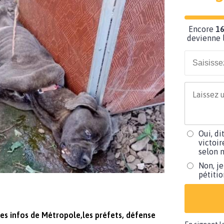
Encore
16
devienne l
Oui, di
victoir
selon m
Non, je
pétiti
nes infos de Métropole,les préfets, défense