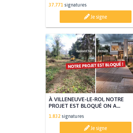
37.771
signatures
Je signe
À VILLENEUVE-LE-ROI, NOTRE
PROJET EST BLOQUÉ ON A...
1.832
signatures
Je signe