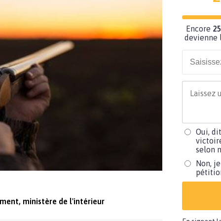
Encore
25
devienne l
Oui, di
victoir
selon m
Non, je
pétiti
ment, ministère de l'intérieur