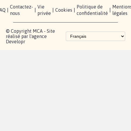
Contactez-
Vie
Politique de
Mention
AQ
|
|
|
Cookies
|
|
nous
privée
confidentialité
légales
© Copyright MCA - Site
réalisé par l'agence
Developr