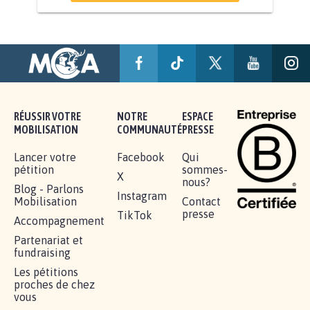
AGRESSION DE MON FILS THÉO :
SOYONS TOUS MOBILISÉS...
16.834
signatures
Je signe