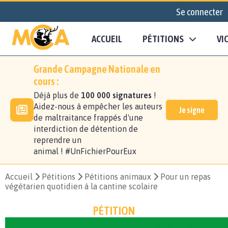
Se connecter
ACCUEIL
PÉTITIONS
VI
Grande Campagne Nationale en
cours :
Déjà plus de
100 000 signatures
!
Aidez-nous à empêcher les auteurs
Je signe
de maltraitance frappés d'une
interdiction de détention de
reprendre un
animal ! #UnFichierPourEux
Accueil
Pétitions
Pétitions animaux
Pour un repas
végétarien quotidien à la cantine scolaire
PÉTITION