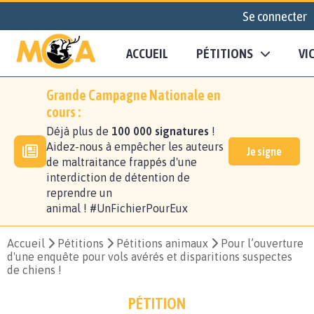
Se connecter
ACCUEIL
PÉTITIONS
VI
Grande Campagne Nationale en
cours :
Déjà plus de
100 000 signatures
!
Aidez-nous à empêcher les auteurs
Je signe
de maltraitance frappés d'une
interdiction de détention de
reprendre un
animal ! #UnFichierPourEux
Accueil
Pétitions
Pétitions animaux
Pour l’ouverture
d'une enquête pour vols avérés et disparitions suspectes
de chiens !
PÉTITION