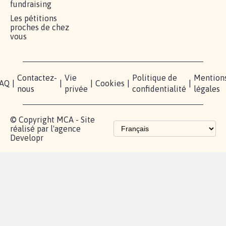
MOBILISATION
COMMUNAUTÉ
PRESSE
Lancer votre
Facebook
Qui
pétition
sommes-
X
nous?
Blog - Parlons
Instagram
Mobilisation
Contact
presse
TikTok
Accompagnement
Partenariat et
fundraising
Les pétitions
proches de chez
vous
Contactez-
Vie
Politique de
Mention
AQ
|
|
|
Cookies
|
|
nous
privée
confidentialité
légales
© Copyright MCA - Site
réalisé par l'agence