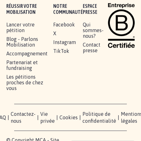
RÉUSSIR VOTRE
NOTRE
ESPACE
MOBILISATION
COMMUNAUTÉ
PRESSE
Lancer votre
Facebook
Qui
pétition
sommes-
X
nous?
Blog - Parlons
Instagram
Mobilisation
Contact
presse
TikTok
Accompagnement
Partenariat et
fundraising
Les pétitions
proches de chez
vous
Contactez-
Vie
Politique de
Mention
AQ
|
|
|
Cookies
|
|
nous
privée
confidentialité
légales
© Copyright MCA - Site