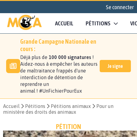
Se connecter
ACCUEIL
PÉTITIONS
VI
Grande Campagne Nationale en
cours :
Déjà plus de
100 000 signatures
!
Aidez-nous à empêcher les auteurs
Je signe
de maltraitance frappés d'une
interdiction de détention de
reprendre un
animal ! #UnFichierPourEux
Accueil
Pétitions
Pétitions animaux
Pour un
ministère des droits des animaux
PÉTITION