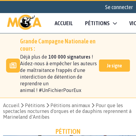
Se connecter
ACCUEIL
PÉTITIONS
VI
Grande Campagne Nationale en
cours :
Déjà plus de
100 000 signatures
!
Aidez-nous à empêcher les auteurs
Je signe
de maltraitance frappés d'une
interdiction de détention de
reprendre un
animal ! #UnFichierPourEux
Accueil
Pétitions
Pétitions animaux
Pour que les
spectacles nocturnes d'orques et de dauphins reprennent à
Marineland d'Antibes
PÉTITION