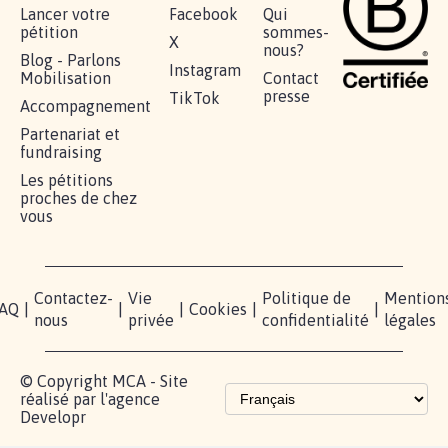
STOP AU PROJET AGRIVOLTAÏQUE
AUTOUR DE LA SOURCE...
11.237
signatures
Je signe
RÉUSSIR VOTRE
NOTRE
ESPACE
MOBILISATION
COMMUNAUTÉ
PRESSE
Lancer votre
Facebook
Qui
pétition
sommes-
X
nous?
Blog - Parlons
Instagram