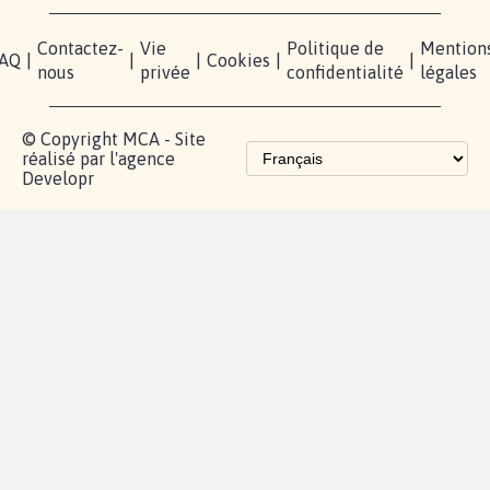
Contactez-
Vie
Politique de
Mention
AQ
|
|
|
Cookies
|
|
nous
privée
confidentialité
légales
© Copyright MCA - Site
réalisé par l'agence
Developr