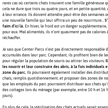
rares cas où certains chats trouvent une famille généreuse q
cela ne dure que trois ou quatre jours, et en petite quantité,
à leur errance. Ils doivent attendre peut-être des semaines 
une nouvelle famille qui leur offrira un peu de nourriture...
S
faim d’ici là.
En hiver, le froid est un danger supplémentaire, c
pour eux. Mal alimentés, ils n’ont quasiment pas de calories 
réchauffer.
Je sais que Center Parcs n’est pas directement responsable de
accumulés dans leur parc. Cependant, ils profitent bien de 
pour réguler la population de souris ou attirer les visiteurs.
I
les nourrir et leur construire des abris, à la fois individuels
zone du parc.
Ils pourraient également installer des distrib
chats, remplis quotidiennement, et proposer des zones de n
que les employés du parc pourraient distribuer aux chats qu’i
des cottages lors du ménage (par exemple, entre 10 h et 16 h 
jours).
En plus de cela, la stérilisation des chats actuels serait esse