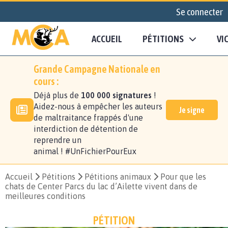
Se connecter
ACCUEIL
PÉTITIONS
VI
Grande Campagne Nationale en
cours :
Déjà plus de
100 000 signatures
!
Aidez-nous à empêcher les auteurs
Je signe
de maltraitance frappés d'une
interdiction de détention de
reprendre un
animal ! #UnFichierPourEux
Accueil
Pétitions
Pétitions animaux
Pour que les
chats de Center Parcs du lac d’Ailette vivent dans de
meilleures conditions
PÉTITION