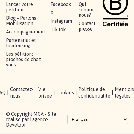
Lancer votre
Facebook
Qui
pétition
sommes-
X
nous?
Blog - Parlons
Instagram
Mobilisation
Contact
presse
TikTok
Accompagnement
Partenariat et
fundraising
Les pétitions
proches de chez
vous
Contactez-
Vie
Politique de
Mention
AQ
|
|
|
Cookies
|
|
nous
privée
confidentialité
légales
© Copyright MCA - Site
réalisé par l'agence
Developr