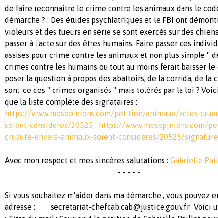
de faire reconnaître le crime contre les animaux dans le cod
démarche ? : Des études psychiatriques et le FBI ont démont
violeurs et des tueurs en série se sont exercés sur des chien
passer à l'acte sur des êtres humains. Faire passer ces indivi
assises pour crime contre les animaux et non plus simple " dé
crimes contre les humains ou tout au moins ferait baisser le c
poser la question à propos des abattoirs, de la corrida, de la 
sont-ce des " crimes organisés " mais tolérés par la loi ? Voi
que la liste complète des signataires :
https://www.mesopinions.com/petition/animaux/actes-crua
soient-consideres/20525 https://www.mesopinions.com/pet
cruaute-envers-animaux-soient-consideres/20525?signature-
Avec mon respect et mes sincères salutations :
Gabrielle Pail
- - - - -
Si vous souhaitez m'aider dans ma démarche , vous pouvez e
adresse :
secretariat-chefcab.cab@justice.gouv.fr
Voici u