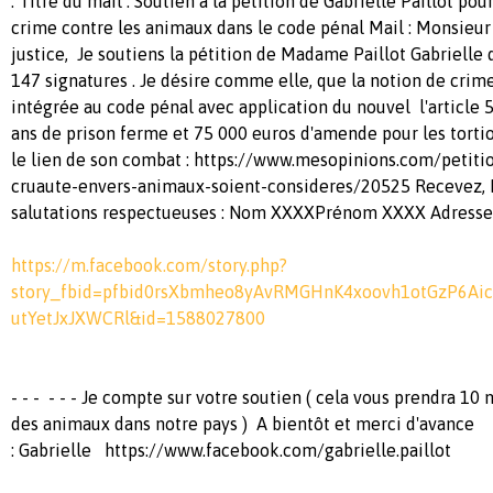
: Titre du mail : Soutien à la pétition de Gabrielle Paillot pou
crime contre les animaux dans le code pénal Mail : Monsieur 
justice, Je soutiens la pétition de Madame Paillot Gabrielle
147 signatures . Je désire comme elle, que la notion de crim
intégrée au code pénal avec application du nouvel l'article 5
ans de prison ferme et 75 000 euros d'amende pour les tortio
le lien de son combat : https://www.mesopinions.com/petit
cruaute-envers-animaux-soient-consideres/20525 Recevez, 
salutations respectueuses : Nom XXXXPrénom XXXX 
https://m.facebook.com/story.php?
story_fbid=pfbid0rsXbmheo8yAvRMGHnK4xoovh1otGzP6A
utYetJxJXWCRl&id=1588027800
- - - - - - Je compte sur votre soutien ( cela vous prendra 10 
des animaux dans notre pays ) A bientôt et merci d'avance
: Gabrielle https://www.facebook.com/gabrielle.paillot