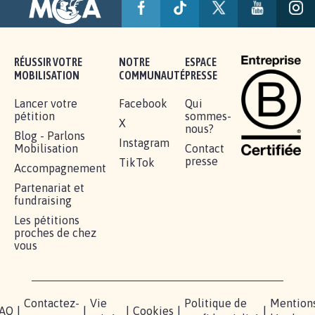
RÉUSSIR VOTRE
NOTRE
ESPACE
MOBILISATION
COMMUNAUTÉ
PRESSE
Lancer votre
Facebook
Qui
pétition
sommes-
X
nous?
Blog - Parlons
Instagram
Mobilisation
Contact
presse
TikTok
Accompagnement
Partenariat et
fundraising
Les pétitions
proches de chez
vous
Contactez-
Vie
Politique de
Mention
AQ
|
|
|
Cookies
|
|