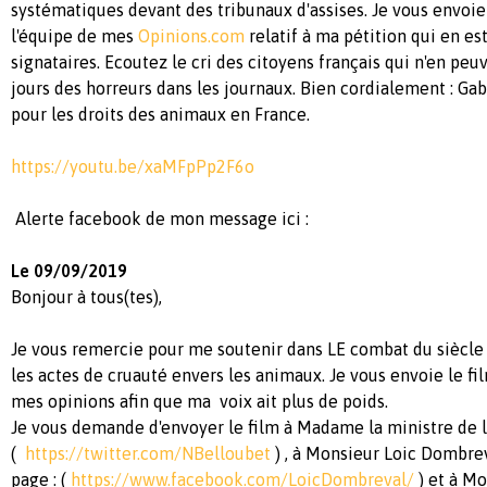
systématiques devant des tribunaux d'assises. Je vous envoie 
l'équipe de mes
Opinions.com
relatif à ma pétition qui en es
signataires. Ecoutez le cri des citoyens français qui n'en peuv
jours des horreurs dans les journaux. Bien cordialement : Gabr
pour les droits des animaux en France.
https://youtu.be/xaMFpPp2F6o
Alerte facebook de mon message ici :
Le 09/09/2019
Bonjour à tous(tes),
Je vous remercie pour me soutenir dans LE combat du siècle 
les actes de cruauté envers les animaux. Je vous envoie le fil
mes opinions afin que ma voix ait plus de poids.
Je vous demande d'envoyer le film à Madame la ministre de l
(
https://twitter.com/NBelloubet
) , à Monsieur Loic Dombre
page : (
https://www.facebook.com/LoicDombreval/
) et à Mo