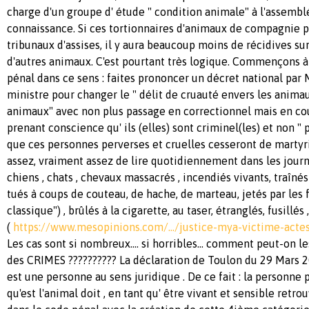
charge d'un groupe d' étude " condition animale" à l'assembl
connaissance. Si ces tortionnaires d'animaux de compagnie 
tribunaux d'assises, il y aura beaucoup moins de récidives su
d'autres animaux. C'est pourtant très logique. Commençons à 
pénal dans ce sens : faites prononcer un décret national par
ministre pour changer le " délit de cruauté envers les animau
animaux" avec non plus passage en correctionnel mais en cour
prenant conscience qu' ils (elles) sont criminel(les) et non "
que ces personnes perverses et cruelles cesseront de martyri
assez, vraiment assez de lire quotidiennement dans les journ
chiens , chats , chevaux massacrés , incendiés vivants, traîné
tués à coups de couteau, de hache, de marteau, jetés par les f
classique") , brûlés à la cigarette, au taser, étranglés, fusillés 
(
https://www.mesopinions.com/…/justice-mya-victime-acte
Les cas sont si nombreux.... si horribles... comment peut-on l
des CRIMES ?????????? La déclaration de Toulon du 29 Mars 2
est une personne au sens juridique . De ce fait : la personn
qu'est l'animal doit , en tant qu' être vivant et sensible ret