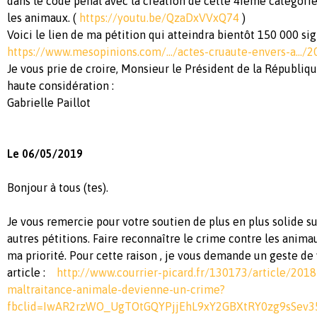
dans le code pénal avec la création de cette 4ième catégorie
les animaux. (
https://youtu.be/QzaDxVVxQ74
)
Voici le lien de ma pétition qui atteindra bientôt 150 000 sig
https://www.mesopinions.com/…/actes-cruaute-envers-a…/
Je vous prie de croire, Monsieur le Président de la Républiqu
haute considération :
Gabrielle Paillot
Le 06/05/2019
Bonjour à tous (tes).
Je vous remercie pour votre soutien de plus en plus solide su
autres pétitions. Faire reconnaître le crime contre les anima
ma priorité. Pour cette raison , je vous demande un geste de
article :
http://www.courrier-picard.fr/130173/article/201
maltraitance-animale-devienne-un-crime?
fbclid=IwAR2rzWO_UgTOtGQYPjjEhL9xY2GBXtRY0zg9sSev