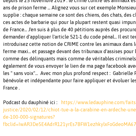
depuis le 25 novembre 2019 : le crime contre les animaux est
ans de prison ferme ... Alignez vous sur cet exemple Monsieur
supplie : chaque semaine ce sont des chiens, des chats, des 
ces actes de barbarie qui pour la plupart restent quasi impun
de France... J'en suis à plus de 40 pétitions auprès des procur
demander d'appliquer l'article 521-1 du code pénal... Il est te
introduisez cette notion de CRIME contre les animaux dans l
ferme maxi... et passage devant des tribunaux d'assises pour 
comme des délinquants mais comme de véritables criminels
également de vous envoyer le lien de ma page facebook av
les " sans voix"... Avec mon plus profond respect : Gabrielle P
bénévole et indépendante pour faire appliquer et évoluer le
France .
Podcast du dauphiné ici :
https://www.ledauphine.com/faits
justice/2020/02/12/chiot-tue-a-la-carabine-en-ardeche-une-
de-100-000-signatures?
fbclid=IwAR3De5E4AdrR121yrEs7BFW1ezhkylxFoGdeoMA67