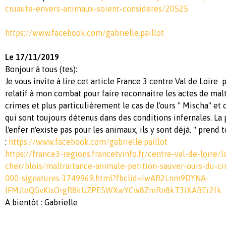
cruaute-envers-animaux-soient-consideres/20525
https://www.facebook.com/gabrielle.paillot
Le 17/11/2019
Bonjour à tous (tes):
Je vous invite à lire cet article France 3 centre Val de Loir
relatif à mon combat pour faire reconnaitre les actes de ma
crimes et plus particulièrement le cas de l'ours " Mischa" e
qui sont toujours détenus dans des conditions infernales. La
l'enfer n'existe pas pour les animaux, ils y sont déjà. " prend 
:
https://www.facebook.com/gabrielle.paillot
https://france3-regions.francetvinfo.fr/centre-val-de-loire/lo
cher/blois/maltraitance-animale-petition-sauver-ours-du-ci
000-signatures-1749969.html?fbclid=IwAR2Lnm9DYNA-
lFMJleQGvKlsOrgR8kUZPE5WXwYCw8ZmRn8kT3iXABEr2fk
A bientôt : Gabrielle