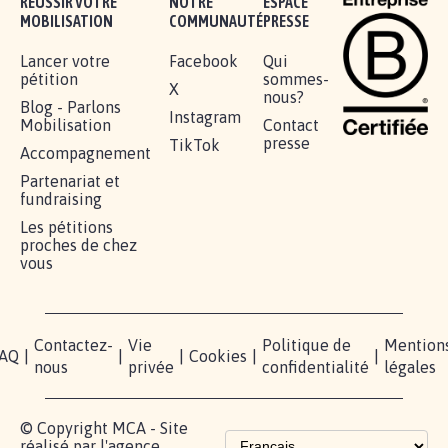
RÉUSSIR VOTRE
NOTRE
ESPACE
MOBILISATION
COMMUNAUTÉ
PRESSE
Lancer votre
Facebook
Qui
pétition
sommes-
X
nous?
Blog - Parlons
Instagram
Mobilisation
Contact
presse
TikTok
Accompagnement
Partenariat et
fundraising
Les pétitions
proches de chez
vous
Contactez-
Vie
Politique de
Mention
AQ
|
|
|
Cookies
|
|
nous
privée
confidentialité
légales
© Copyright MCA - Site
réalisé par l'agence