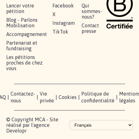
Lancer votre
Facebook
Qui
pétition
sommes-
X
nous?
Blog - Parlons
Instagram
Mobilisation
Contact
presse
TikTok
Accompagnement
Partenariat et
fundraising
Les pétitions
proches de chez
vous
Contactez-
Vie
Politique de
Mention
AQ
|
|
|
Cookies
|
|
nous
privée
confidentialité
légales
© Copyright MCA - Site
réalisé par l'agence
Developr