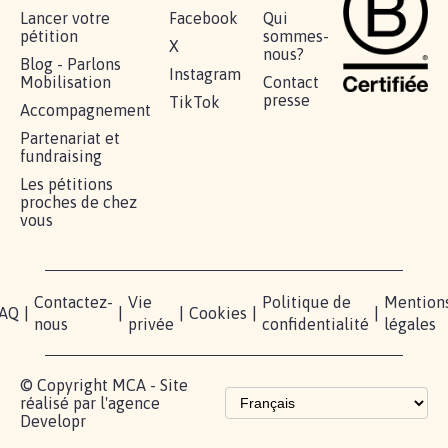
Lancer votre
Facebook
Qui
pétition
sommes-
X
nous?
Blog - Parlons
Instagram
Mobilisation
Contact
presse
TikTok
Accompagnement
Partenariat et
fundraising
Les pétitions
proches de chez
vous
Contactez-
Vie
Politique de
Mention
AQ
|
|
|
Cookies
|
|
nous
privée
confidentialité
légales
© Copyright MCA - Site
réalisé par l'agence
Developr