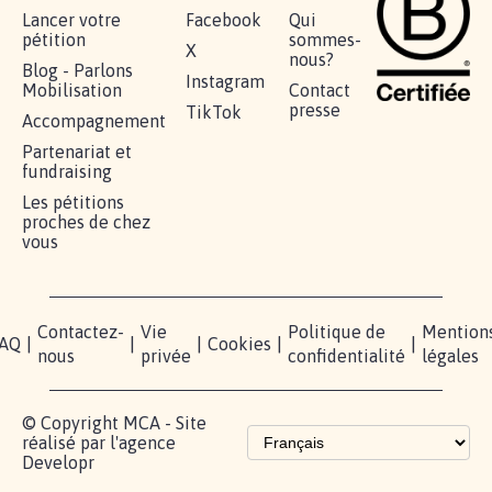
Lancer votre
Facebook
Qui
pétition
sommes-
X
nous?
Blog - Parlons
Instagram
Mobilisation
Contact
presse
TikTok
Accompagnement
Partenariat et
fundraising
Les pétitions
proches de chez
vous
Contactez-
Vie
Politique de
Mention
AQ
|
|
|
Cookies
|
|
nous
privée
confidentialité
légales
© Copyright MCA - Site
réalisé par l'agence
Developr