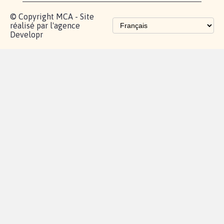
Les pétitions
proches de chez
vous
Contactez-
Vie
Politique de
Mention
AQ
|
|
|
Cookies
|
|
nous
privée
confidentialité
légales
© Copyright MCA - Site
réalisé par l'agence
Developr