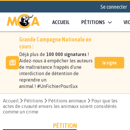
Se connecter
ACCUEIL
PÉTITIONS
VI
Grande Campagne Nationale en
cours :
Déjà plus de
100 000 signatures
!
Aidez-nous à empêcher les auteurs
Je signe
de maltraitance frappés d'une
interdiction de détention de
reprendre un
animal ! #UnFichierPourEux
Accueil
Pétitions
Pétitions animaux
Pour que les
actes de cruauté envers les animaux soient considérés
comme un crime
PÉTITION