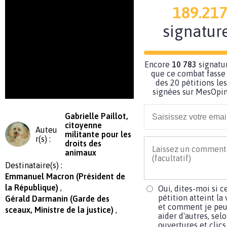
189.21
signatur
Encore
10 783
signatu
que ce combat fasse 
des 20 pétitions les
signées sur MesOpin
Gabrielle Paillot,
citoyenne
Auteu
militante pour les
r(s) :
droits des
animaux
Destinataire(s) :
Emmanuel Macron (Président de
la République)
Oui, dites-moi si c
pétition atteint la 
Gérald Darmanin (Garde des
et comment je peu
sceaux, Ministre de la justice)
aider d'autres, sel
ouvertures et clics