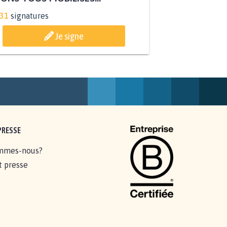
831
signatures
Je signe
PRESSE