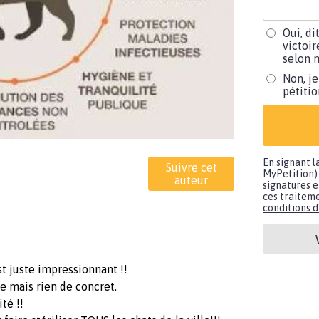
Oui, di
victoir
selon m
Non, je
pétiti
En signant l
Suivre cet
MyPetition) 
auteur
signatures e
ces traiteme
conditions d'
t juste impressionnant !!
e mais rien de concret.
té !!