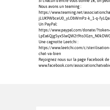
Si chacun d'entre vous donne 1€, on peut f
Nous avons un teaming :
https://www.teaming.net/associationc
jLUK9WbceU0_yLObWmPz-k_1-q-fyLQ
Un PayPal:
https://www.paypal.com/donate/?toke
LpEa6Qjg5yx5lwQW2t9to3Gzn_N0kDWGD
Une cagnotte Leetchi :
https://www.leetchi.com/c/sterilisation
chat-va-bien
Rejoignez nous sur la page Facebook de l'
www.facebook.com/associationchatvabi