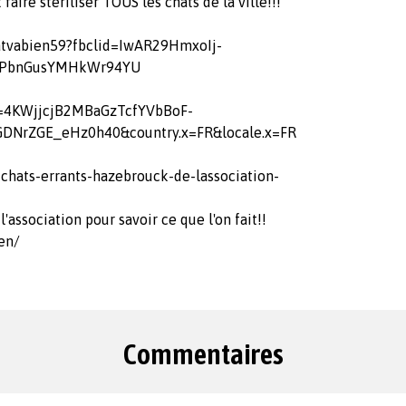
aire stériliser TOUS les chats de la ville!!!
hatvabien59?fbclid=IwAR29HmxoIj-
aPbnGusYMHkWr94YU
n=4KWjjcjB2MBaGzTcfYVbBoF-
NrZGE_eHz0h40&country.x=FR&locale.x=FR
-chats-errants-hazebrouck-de-lassociation-
association pour savoir ce que l'on fait!!
en/
Commentaires