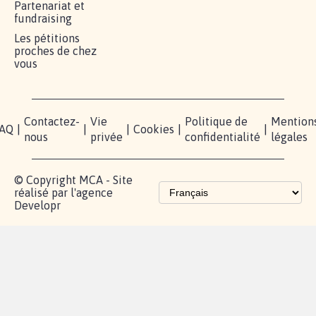
Partenariat et
fundraising
Les pétitions
proches de chez
vous
Contactez-
Vie
Politique de
Mention
AQ
|
|
|
Cookies
|
|
nous
privée
confidentialité
légales
© Copyright MCA - Site
réalisé par l'agence
Developr