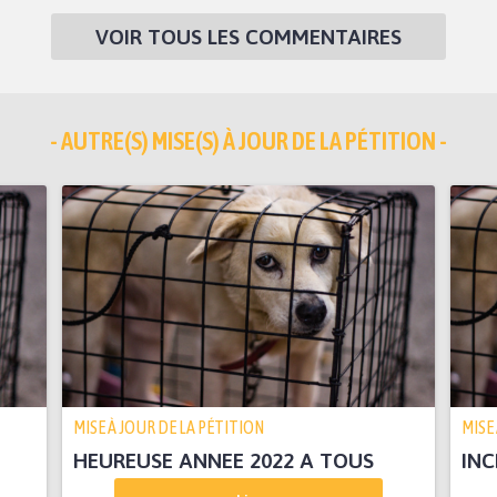
VOIR TOUS LES COMMENTAIRES
- AUTRE(S) MISE(S) À JOUR DE LA PÉTITION -
MISE À JOUR DE LA PÉTITION
MISE
HEUREUSE ANNEE 2022 A TOUS
INC