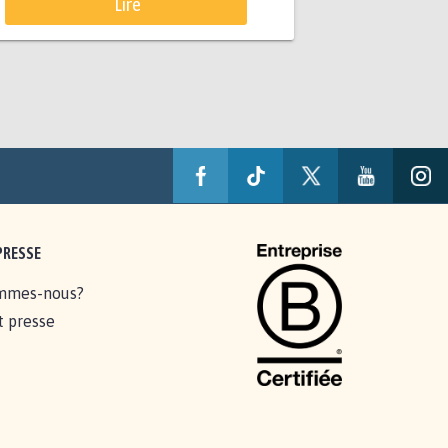
Lire
PRESSE
mmes-nous?
t presse