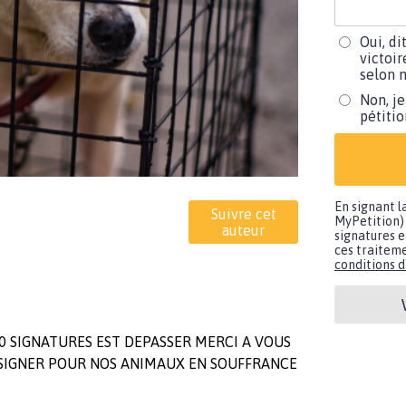
Oui, di
victoir
selon m
Non, je
pétiti
En signant l
Suivre cet
MyPetition) 
auteur
signatures e
ces traiteme
conditions d'
0 SIGNATURES EST DEPASSER MERCI A VOUS
 SIGNER POUR NOS ANIMAUX EN SOUFFRANCE