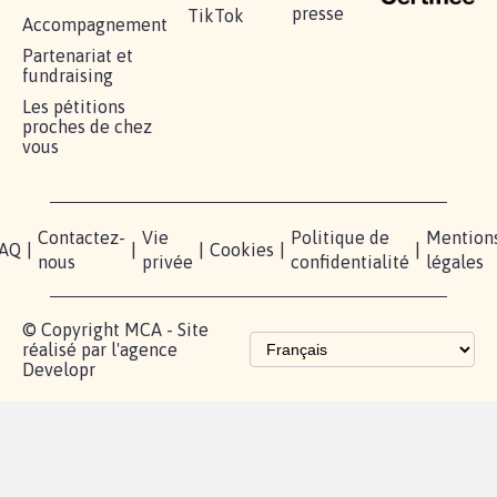
presse
TikTok
Accompagnement
Partenariat et
fundraising
Les pétitions
proches de chez
vous
Contactez-
Vie
Politique de
Mention
AQ
|
|
|
Cookies
|
|
nous
privée
confidentialité
légales
© Copyright MCA - Site
réalisé par l'agence
Developr