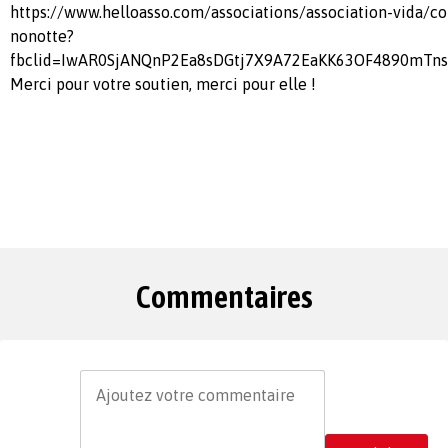
https://www.helloasso.com/associations/association-vida/col
nonotte?
fbclid=IwAR0SjANQnP2Ea8sDGtj7X9A72EaKK63OF4890mTns
Merci pour votre soutien, merci pour elle !
Commentaires