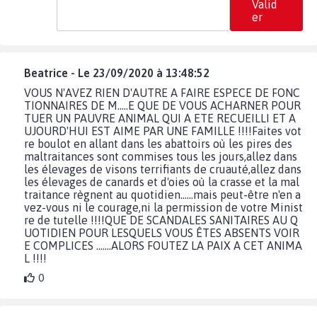
Valid
er
Beatrice - Le 23/09/2020 à 13:48:52
VOUS N'AVEZ RIEN D'AUTRE A FAIRE ESPECE DE FONC
TIONNAIRES DE M.....E QUE DE VOUS ACHARNER POUR
TUER UN PAUVRE ANIMAL QUI A ETE RECUEILLI ET A
UJOURD'HUI EST AIME PAR UNE FAMILLE !!!!Faites vot
re boulot en allant dans les abattoirs où les pires des
maltraitances sont commises tous les jours,allez dans
les élevages de visons terrifiants de cruauté,allez dans
les élevages de canards et d'oies où la crasse et la mal
traitance règnent au quotidien......mais peut-être n'en a
vez-vous ni le courage,ni la permission de votre Minist
re de tutelle !!!!QUE DE SCANDALES SANITAIRES AU Q
UOTIDIEN POUR LESQUELS VOUS ÊTES ABSENTS VOIR
E COMPLICES .......ALORS FOUTEZ LA PAIX A CET ANIMA
L !!!!
0