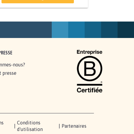
234
signatures
Je signe
PRESSE
mmes-nous?
t presse