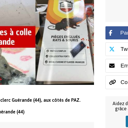
Pa
Tw
En
Cop
eclerc Guérande (44), aux côtés de PAZ.
Aidez d
grâce
uérande (44)