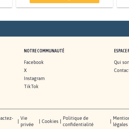
PAS D'ÉOLIENNES EN FORÊT
CLASSÉE NATURA 2000
11.841
signatures
11.
Je signe
NOTRE COMMUNAUTÉ
ESPACE 
Facebook
Qui so
X
Contac