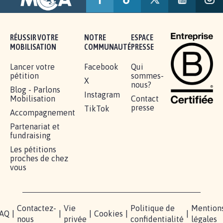
RÉUSSIR VOTRE
NOTRE
ESPACE
MOBILISATION
COMMUNAUTÉ
PRESSE
Lancer votre
Facebook
Qui
pétition
sommes-
X
nous?
Blog - Parlons
Instagram
Mobilisation
Contact
presse
TikTok
Accompagnement
Partenariat et
fundraising
Les pétitions
proches de chez
vous
Contactez-
Vie
Politique de
Mention
AQ
|
|
|
Cookies
|
|
nous
privée
confidentialité
légales