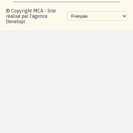
Les pétitions
proches de chez
vous
Contactez-
Vie
Politique de
Mention
AQ
|
|
|
Cookies
|
|
nous
privée
confidentialité
légales
© Copyright MCA - Site
réalisé par l'agence
Developr