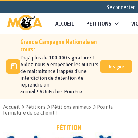
Se connecter
ACCUEIL
PÉTITIONS
VI
Grande Campagne Nationale en
cours :
Déjà plus de
100 000 signatures
!
Aidez-nous à empêcher les auteurs
Je signe
de maltraitance frappés d'une
interdiction de détention de
reprendre un
animal ! #UnFichierPourEux
Accueil
Pétitions
Pétitions animaux
Pour la
fermeture de ce chenil !
PÉTITION