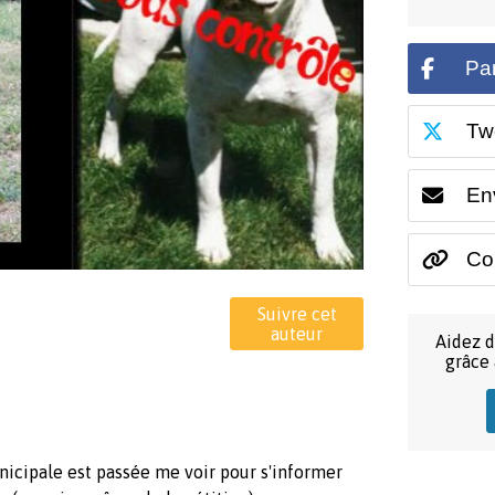
Pa
Tw
En
Cop
Suivre cet
auteur
Aidez d
grâce
nicipale est passée me voir pour s'informer