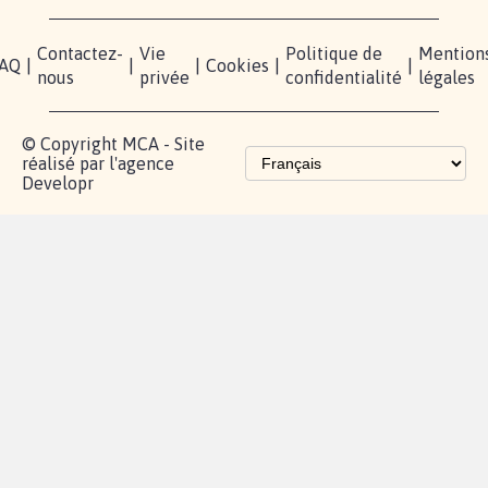
Contactez-
Vie
Politique de
Mention
AQ
|
|
|
Cookies
|
|
nous
privée
confidentialité
légales
© Copyright MCA - Site
réalisé par l'agence
Developr