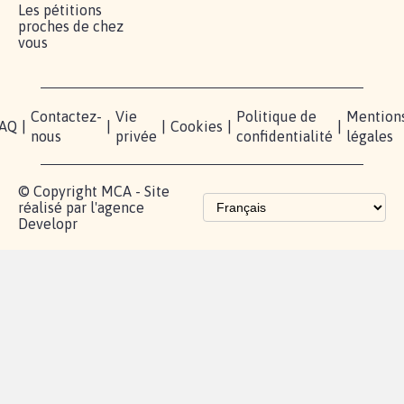
Les pétitions
proches de chez
vous
Contactez-
Vie
Politique de
Mention
AQ
|
|
|
Cookies
|
|
nous
privée
confidentialité
légales
© Copyright MCA - Site
réalisé par l'agence
Developr