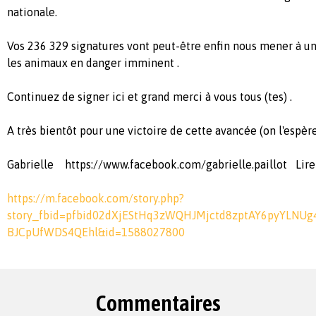
nationale.
Vos 236 329 signatures vont peut-être enfin nous mener à un
les animaux en danger imminent .
Continuez de signer ici et grand merci à vous tous (tes) .
A très bientôt pour une victoire de cette avancée (on l'espè
Gabrielle https://www.facebook.com/gabrielle.paillot Lire i
https://m.facebook.com/story.php?
story_fbid=pfbid02dXjEStHq3zWQHJMjctd8zptAY6pyYLN
BJCpUfWDS4QEhl&id=1588027800
Commentaires