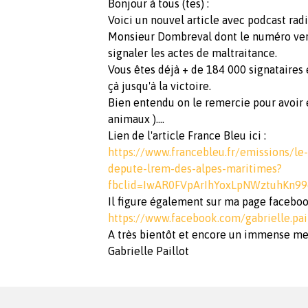
Bonjour à tous (tes) :
Voici un nouvel article avec podcast rad
Monsieur Dombreval dont le numéro vert
signaler les actes de maltraitance.
Vous êtes déjà + de 184 000 signataires 
çà jusqu'à la victoire.
Bien entendu on le remercie pour avoir e
animaux )....
Lien de l'article France Bleu ici :
https://www.francebleu.fr/emissions/le
depute-lrem-des-alpes-maritimes?
fbclid=IwAR0FVpArIhYoxLpNWztuhKn
Il figure également sur ma page faceboo
https://www.facebook.com/gabrielle.pai
A très bientôt et encore un immense me
Gabrielle Paillot