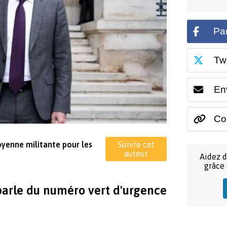
Pa
Tw
En
Cop
toyenne militante pour les
Suivre cet
auteur
Aidez d
grâce
arle du numéro vert d'urgence