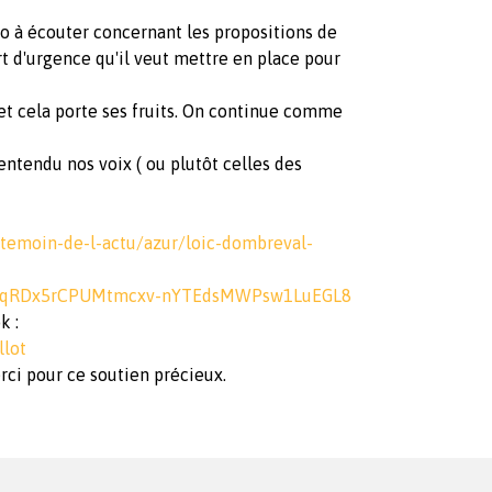
io à écouter concernant les propositions de
 d'urgence qu'il veut mettre en place pour
et cela porte ses fruits. On continue comme
ntendu nos voix ( ou plutôt celles des
-temoin-de-l-actu/azur/loic-dombreval-
99qRDx5rCPUMtmcxv-nYTEdsMWPsw1LuEGL8
k :
llot
rci pour ce soutien précieux.