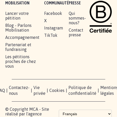
MOBILISATION
COMMUNAUTÉ
PRESSE
Lancer votre
Facebook
Qui
pétition
sommes-
X
nous?
Blog - Parlons
Instagram
Mobilisation
Contact
presse
TikTok
Accompagnement
Partenariat et
fundraising
Les pétitions
proches de chez
vous
Contactez-
Vie
Politique de
Mention
AQ
|
|
|
Cookies
|
|
nous
privée
confidentialité
légales
© Copyright MCA - Site
réalisé par l'agence