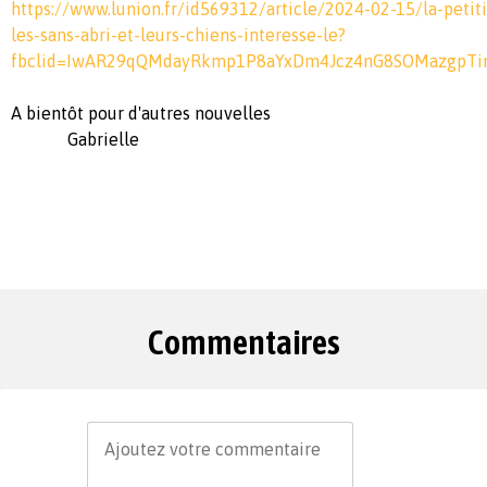
https://www.lunion.fr/id569312/article/2024-02-15/la-petit
les-sans-abri-et-leurs-chiens-interesse-le?
fbclid=IwAR29qQMdayRkmp1P8aYxDm4Jcz4nG8SOMazgpTin
A bientôt pour d'autres nouvelles
Gabrielle
Commentaires